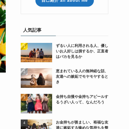
自己紹介 all about me
人気記事
ずるい人に利用される人、優し
いお人好しは損するか、正直者
はバカを見るか
恵まれている人の無神経な話、
友達への嫉妬でモヤモヤすると
き
金持ち自慢や金持ちアピールす
るうざい人って、なんだろう
お金持ちが羨ましい、裕福な友
達に嫉妬する惨めな気持ちを整