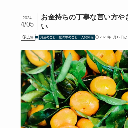
お金持ちの丁寧な言い方や
2024
4/05
い
広告
2020年1月12日
お金のこと
世の中のこと
人間関係