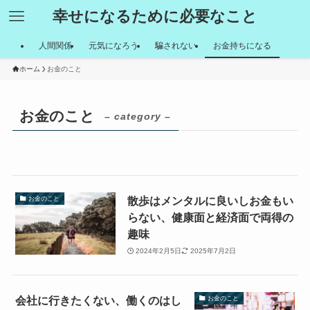
幸せになるために必要なこと
人間関係
元気になろう
騙されない
お金持ちになる
ホーム
お金のこと
お金のこと
– category –
散歩はメンタルに良いしお金もい
お金のこと
らない、健康面と経済面で両得の
趣味
2024年2月5日
2025年7月2日
会社に行きたくない、働くのはし
お金のこと